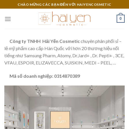
Skip
CHÀO MỪNG CÁC BẠN ĐẾN VỚI HAIYENCOSMETIC
to
content
0
Công ty TNHH Hải Yến Cosmetic
chuyên phân phối sỉ –
lẻ mỹ phẩm cao cấp Hàn Quốc với hơn 20 thương hiệu nổi
tiếng như Samsung Pharm, Atomy, Dr.Jard+ , Dr. Pepti+ , 3CE,
VFAU, ESPOIR, ELIZAVECCA, SUISKIN, MEDI – PEEL, …
Mã số doanh nghiệp: 0314870389