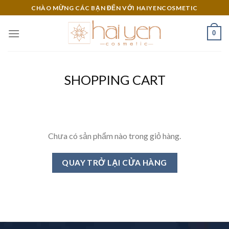
Skip
CHÀO MỪNG CÁC BẠN ĐẾN VỚI HAIYENCOSMETIC
to
content
0
SHOPPING CART
Chưa có sản phẩm nào trong giỏ hàng.
QUAY TRỞ LẠI CỬA HÀNG