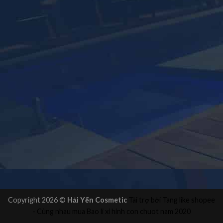
Copyright 2026 ©
Hải Yến Cosmetic
Tài trợ bởi
Tang like shopee
- Cùng nhau mua
Bao li xi hinh con chuot
nam 2020