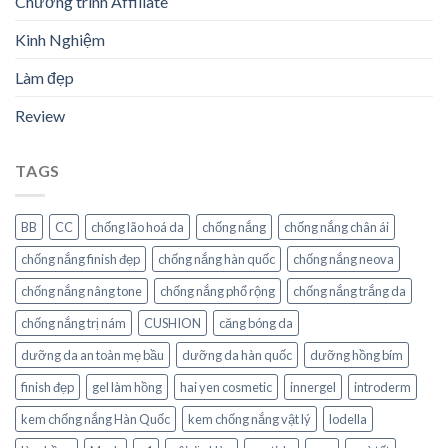
Chương trình Affiliate
Kinh Nghiệm
Làm đẹp
Review
TAGS
BB
CC
chống lão hoá da
chống nắng
chống nắng chân ái
chống nắng finish đẹp
chống nắng hàn quốc
chống nắng neova
chống nắng nâng tone
chống nắng phổ rộng
chống nắng trắng da
chống nắng trị nám
CUSHION
căng bóng da
dưỡng da an toàn mẹ bầu
dưỡng da hàn quốc
dưỡng hồng bím
finish đẹp
gel làm hồng
hai yen cosmetic
innergel
introderm
kem chống nắng Hàn Quốc
kem chống nắng vật lý
lodella