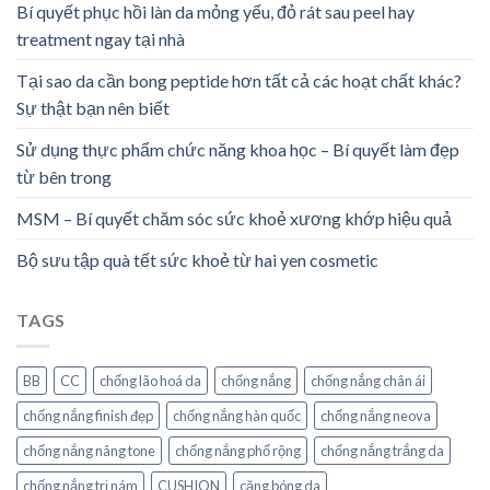
Bí quyết phục hồi làn da mỏng yếu, đỏ rát sau peel hay
treatment ngay tại nhà
Tại sao da cần bong peptide hơn tất cả các hoạt chất khác?
Sự thật bạn nên biết
Sử dụng thực phẩm chức năng khoa học – Bí quyết làm đẹp
từ bên trong
MSM – Bí quyết chăm sóc sức khoẻ xương khớp hiệu quả
Bộ sưu tập quà tết sức khoẻ từ hai yen cosmetic
TAGS
BB
CC
chống lão hoá da
chống nắng
chống nắng chân ái
chống nắng finish đẹp
chống nắng hàn quốc
chống nắng neova
chống nắng nâng tone
chống nắng phổ rộng
chống nắng trắng da
chống nắng trị nám
CUSHION
căng bóng da