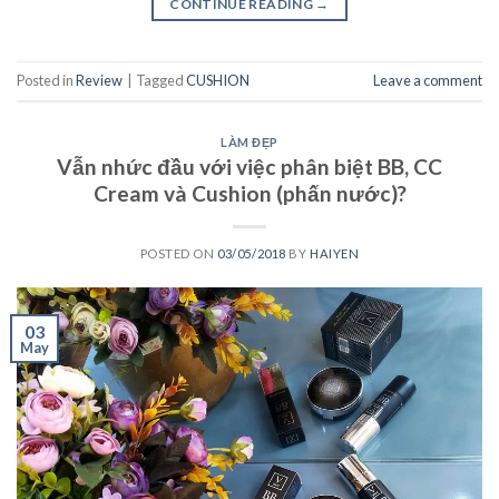
CONTINUE READING
→
Posted in
Review
|
Tagged
CUSHION
Leave a comment
LÀM ĐẸP
Vẫn nhức đầu với việc phân biệt BB, CC
Cream và Cushion (phấn nước)?
POSTED ON
03/05/2018
BY
HAIYEN
03
May