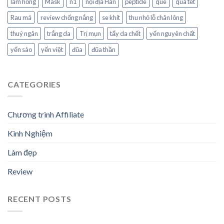
làm hồng
Mask
n1
nội địa Hàn
peptide
que
quà tết
Rau má
review chống nắng
se khít
thu nhỏ lỗ chân lông
thuý ngân
trắng da
Trị mụn
tẩy da chết
yến nguyên chất
yến sào
yến việt
đũa
đũa thần
CATEGORIES
Chương trình Affiliate
Kinh Nghiệm
Làm đẹp
Review
RECENT POSTS