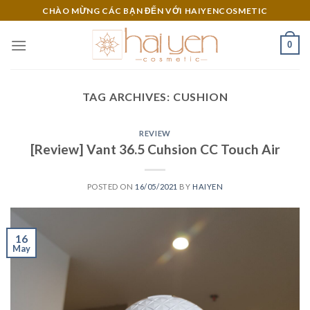
Skip
CHÀO MỪNG CÁC BẠN ĐẾN VỚI HAIYENCOSMETIC
to
content
0
TAG ARCHIVES:
CUSHION
REVIEW
[Review] Vant 36.5 Cuhsion CC Touch Air
POSTED ON
16/05/2021
BY
HAIYEN
16
May