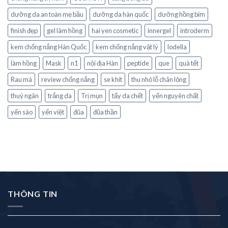
dưỡng da an toàn mẹ bầu
dưỡng da hàn quốc
dưỡng hồng bím
finish đẹp
gel làm hồng
hai yen cosmetic
innergel
introderm
kem chống nắng Hàn Quốc
kem chống nắng vật lý
lodella
làm hồng
Mask
n1
nội địa Hàn
peptide
que
quà tết
Rau má
review chống nắng
se khít
thu nhỏ lỗ chân lông
thuý ngân
trắng da
Trị mụn
tẩy da chết
yến nguyên chất
yến sào
yến việt
đũa
đũa thần
THÔNG TIN