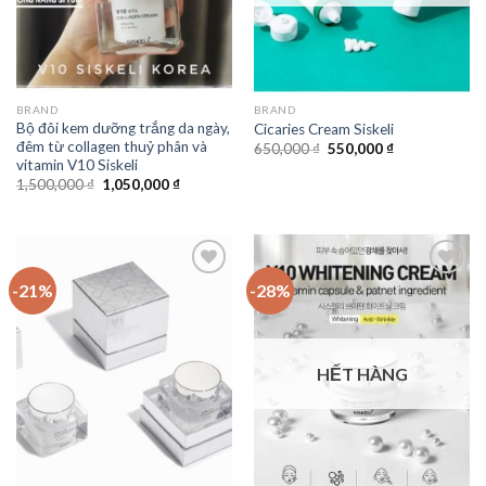
BRAND
BRAND
Bộ đôi kem dưỡng trắng da ngày,
Cicaries Cream Siskeli
đêm từ collagen thuỷ phân và
650,000
₫
550,000
₫
vitamin V10 Siskeli
1,500,000
₫
1,050,000
₫
-21%
-28%
Add to
Add to
Wishlist
Wishlist
HẾT HÀNG