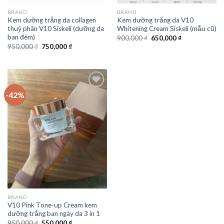
BRAND
BRAND
Kem dưỡng trắng da collagen
Kem dưỡng trắng da V10
thuỷ phân V10 Siskeli (dưỡng da
Whitening Cream Siskeli (mẫu cũ)
ban đêm)
900,000
₫
650,000
₫
950,000
₫
750,000
₫
-42%
Add to
Wishlist
BRAND
V10 Pink Tone-up Cream kem
dưỡng trắng ban ngày da 3 in 1
950,000
₫
550,000
₫