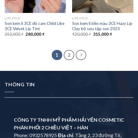
LIPS STICK
LIPS STICK
Son kem lì 3CE đỏ cam Child Like
Son kem lì bền màu 3CE Hazy Lip
3CE Velvet Lip Tint
Clay bộ sưu tập son 2023
350,000
₫
280,000
₫
420,000
₫
315,000
₫
1
2
THÔNG TIN
CÔNG TY TNHH MỸ PHẨM HẢI YẾN COSMETIC
PHÂN PHỐI 2 CHIỀU VIỆT – HÀN
Phone: 0932578925
Địa chỉ
: Tầng 2, 23 đường T6,