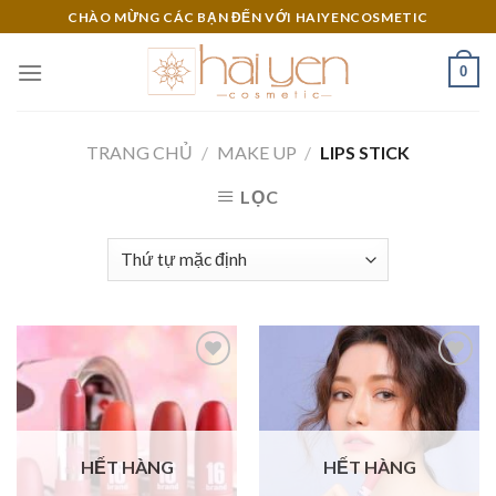
Skip
CHÀO MỪNG CÁC BẠN ĐẾN VỚI HAIYENCOSMETIC
to
content
0
TRANG CHỦ
/
MAKE UP
/
LIPS STICK
LỌC
Add to
Add to
Wishlist
Wishlist
HẾT HÀNG
HẾT HÀNG