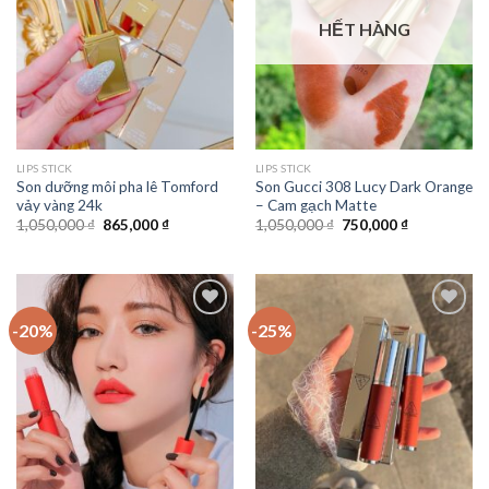
HẾT HÀNG
LIPS STICK
LIPS STICK
Son dưỡng môi pha lê Tomford
Son Gucci 308 Lucy Dark Orange
vảy vàng 24k
– Cam gạch Matte
1,050,000
₫
865,000
₫
1,050,000
₫
750,000
₫
-20%
-25%
Add to
Add to
Wishlist
Wishlist