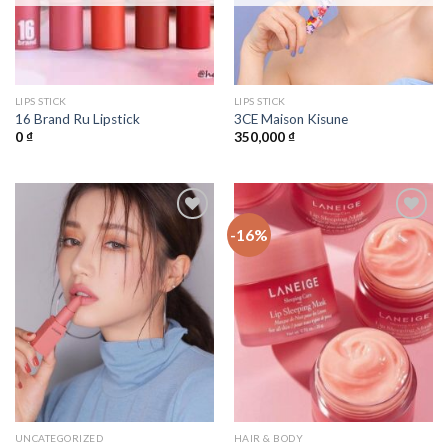
LIPS STICK
LIPS STICK
16 Brand Ru Lipstick
3CE Maison Kisune
0
₫
350,000
₫
-16%
Add to
Add to
Wishlist
Wishlist
UNCATEGORIZED
HAIR & BODY