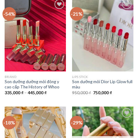
-54%
-21%
Add to
Add to
Wishlist
Wishlist
BRAND
LIPS STICK
Son dưỡng dưỡng môi đông y
Son dưỡng môi Dior Lip Glow full
cao cấp The History of Whoo
màu
335,000
₫
–
445,000
₫
950,000
₫
750,000
₫
-18%
-29%
Add to
Add to
Wishlist
Wishlist