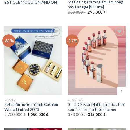
Mặt nạ ngủ dưỡng ẩm làm hồng
BST 3CE MOOD ON AND ON
môi Laneige [full size]
350,000
₫
295,000
₫
-61%
-17%
Add to
Add to
Wishlist
Wishlist
BRAND
LIPS STICK
Set phấn nước tái sinh Cushion
Son 3CE Blur Matte Lipstick thỏi
Whoo Limited 2023
son lì tone màu thời thượng
2,700,000
₫
1,050,000
₫
380,000
₫
315,000
₫