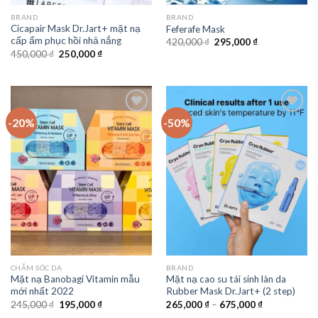
BRAND
BRAND
Cicapair Mask Dr.Jart+ mặt nạ
Feferafe Mask
cấp ẩm phục hồi nhả nắng
420,000
₫
295,000
₫
450,000
₫
250,000
₫
-20%
-50%
Add to
Add to
Wishlist
Wishlist
CHĂM SÓC DA
BRAND
Mặt nạ Banobagi Vitamin mẫu
Mặt nạ cao su tái sinh làn da
mới nhất 2022
Rubber Mask Dr.Jart+ (2 step)
245,000
₫
195,000
₫
265,000
₫
–
675,000
₫