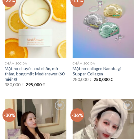
-22%
-11%
Wishlist
Wishlist
CHĂM SÓC DA
CHĂM SÓC DA
Mặt nạ chuyên xoá nhăn, mờ
Mặt nạ collagen Banobagi
thâm, bọng mắt Medianswer (60
Supper Collagen
miếng)
280,000
₫
250,000
₫
380,000
₫
295,000
₫
-30%
-36%
Add to
Add to
Wishlist
Wishlist