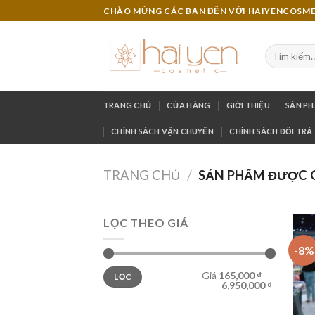
Skip
CHÀO MỪNG CÁC BẠN ĐẾN VỚI HAIYENCOSM
to
content
TRANG CHỦ
CỬA HÀNG
GIỚI THIỆU
SẢN P
CHÍNH SÁCH VẬN CHUYỂN
CHÍNH SÁCH ĐỔI TRẢ
TRANG CHỦ
/
SẢN PHẨM ĐƯỢC G
LỌC THEO GIÁ
-8%
Giá
165,000 ₫
—
LỌC
6,950,000 ₫