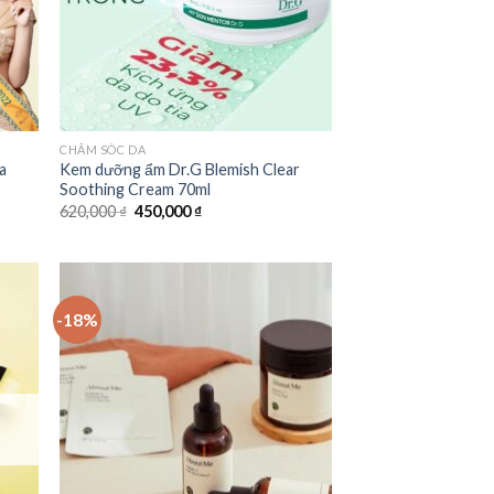
CHĂM SÓC DA
a
Kem dưỡng ẩm Dr.G Blemish Clear
Soothing Cream 70ml
620,000
₫
450,000
₫
-18%
 to
Add to
list
Wishlist