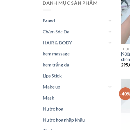
DANH MỤC SẢN PHẨM
Brand
Chăm Sóc Da
HAIR & BODY
THỰC
kem massage
[900
chốn
kem trắng da
295,
Lips Stick
Make up
-40
Mask
Nước hoa
Nước hoa nhập khẩu