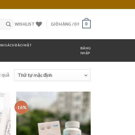
0
WISHLIST
GIỎ HÀNG /
0
₫
NH SÁCH BẢO MẬT
ĐĂNG
NHẬP
t quả
-16%
 to
Add to
list
Wishlist