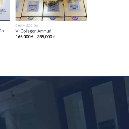
CHĂM SÓC DA
lão
Vĩ Collagen Ammud
165,000
₫
–
385,000
₫