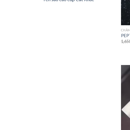
CHĂM
PEP
1,65