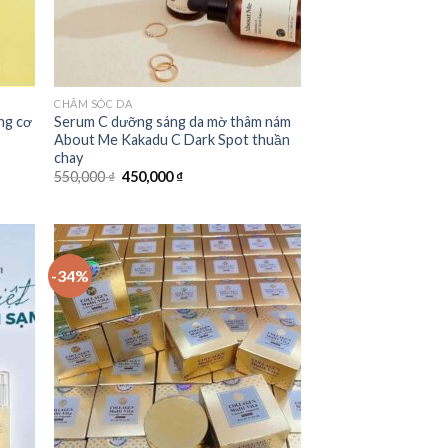
CHĂM SÓC DA
ng cơ
Serum C dưỡng sáng da mờ thâm nám
About Me Kakadu C Dark Spot thuần
chay
550,000
₫
450,000
₫
-34%
 to
Add to
list
Wishlist