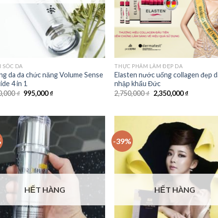
 SÓC DA
THỰC PHẨM LÀM ĐẸP DA
g da đa chức năng Volume Sense
Elasten nước uống collagen đẹp d
de 4 in 1
nhập khẩu Đức
0,000
₫
995,000
₫
2,750,000
₫
2,350,000
₫
%
-39%
Add to
Add
Wishlist
Wish
HẾT HÀNG
HẾT HÀNG