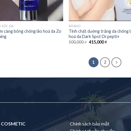
 SÓC DA
BRAND
m căng bóng chống lão hoá da Zo
Tinh chất dưỡng trắng da chống 
ming
hoá da Dark Spot Dr.pepti+
500,000
₫
415,000
₫
1
2
 COSMETIC
Chính sách bảo mật
Chính sách vận chuyển