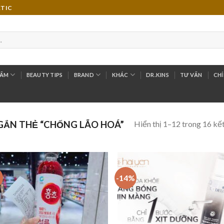
ETIC
HẨM
BEAUTY TIPS
BRAND
KHÁC
DR.KINS
TƯ VẤN
CHÍ
Hiển thị 1–12 trong 16 kế
ẮN THẺ “CHỐNG LÃO HOÁ”
-14%
Add to
Add
Wishlist
Wish