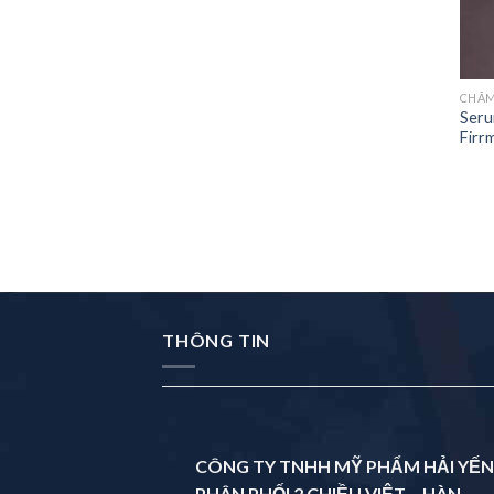
CHĂM
Seru
Firr
THÔNG TIN
CÔNG TY TNHH MỸ PHẨM HẢI YẾN
PHÂN PHỐI 2 CHIỀU VIỆT – HÀN