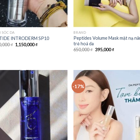
 SÓC DA
BRAND
Peptides Volume Mask mặt nạ nâ
TIDE INTRODERM SP10
trẻ hoá da
0,000
₫
1,150,000
₫
650,000
₫
395,000
₫
-17%
Add to
Add
Wishlist
Wish