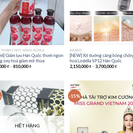
 PHẨM CHỨC NĂNG KOREA
BRAND
ml] Giấm lựu Hàn Quốc thơm ngon
[NEW] Xịt dưỡng căng bóng chốn
g oxy hoá giảm mỡ thừa
hoá Lodella SP12 Hàn Quốc
000
₫
–
810,000
₫
2,150,000
₫
–
3,700,000
₫
%
-15%
Add to
Add
Wishlist
Wish
HẾT HÀNG