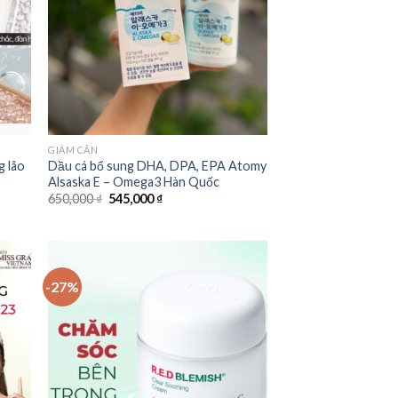
GIẢM CÂN
g lão
Dầu cá bổ sung DHA, DPA, EPA Atomy
Alsaska E – Omega3 Hàn Quốc
650,000
₫
545,000
₫
-27%
 to
Add to
list
Wishlist