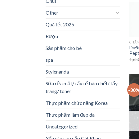
Ohui
Other
Quà tết 2025
Rượu
CHĂM
Sản phẩm cho bé
Dưỡn
Pepti
1,65
spa
Stylenanda
Sữa rửa mặt/ tẩy tế bào chết/ tẩy
-30
trang/ toner
Thực phẩm chức năng Korea
Thực phẩm làm đẹp da
Uncategorized
Yến sào cao cấp Cát Khuê