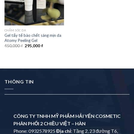
CHĂM SÓC DA
Gel tẩy tế bào chết sáng mịn da
Atomy Peeling Gel
450,000
₫
295,000
₫
THÔNG TIN
CÔNG TY TNHH MỸ PHẨM HẢI YẾN COSMETIC
PHÂN PHỐI 2 CHIỀU VIỆT – HÀN
Phone: 0932578925
Địa chỉ
: Tầng 2, 23 đường T6,