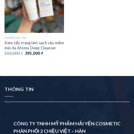
CHĂM SÓC DA
Kem tẩy trang làm sạch sâu mềm
mịn da Atomy Deep Cleanser
550,000
₫
395,000
₫
THÔNG TIN
CÔNG TY TNHH MỸ PHẨM HẢI YẾN COSMETIC
PHÂN PHỐI 2 CHIỀU VIỆT – HÀN