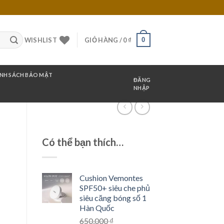
0
WISHLIST
GIỎ HÀNG /
0
₫
NH SÁCH BẢO MẬT
ĐĂNG
NHẬP
Có thể bạn thích…
Cushion Vemontes
SPF50+ siêu che phủ
siêu căng bóng số 1
Hàn Quốc
650,000
₫