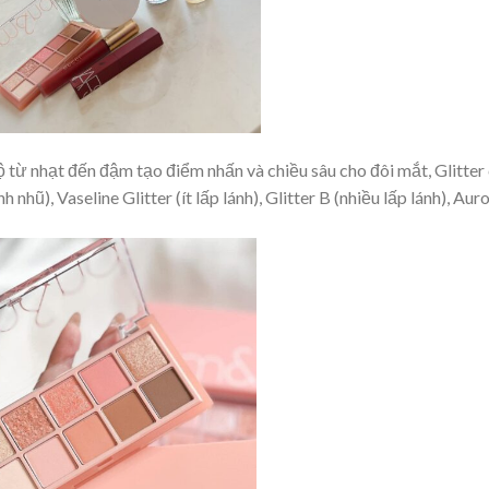
 từ nhạt đến đậm tạo điểm nhấn và chiều sâu cho đôi mắt, Glitter
 nhũ), Vaseline Glitter (ít lấp lánh), Glitter B (nhiều lấp lánh), Aur