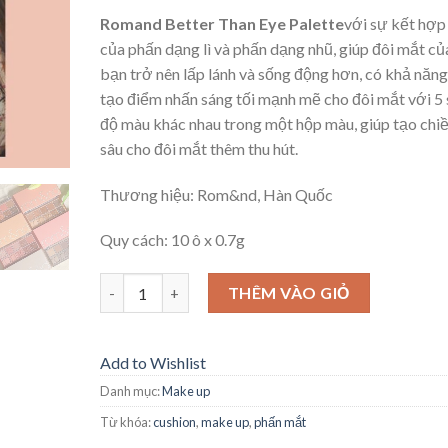
Romand Better Than Eye Palette
với sự kết hợp
của phấn dạng lì và phấn dạng nhũ, giúp đôi mắt củ
bạn trở nên lấp lánh và sống động hơn, có khả năng
tạo điểm nhấn sáng tối mạnh mẽ cho đôi mắt với 5
độ màu khác nhau trong một hộp màu, giúp tạo chi
sâu cho đôi mắt thêm thu hút.
Thương hiệu: Rom&nd, Hàn Quốc
Quy cách: 10 ô x 0.7g
Số lượng
THÊM VÀO GIỎ
Add to Wishlist
Danh mục:
Make up
Từ khóa:
cushion
,
make up
,
phấn mắt