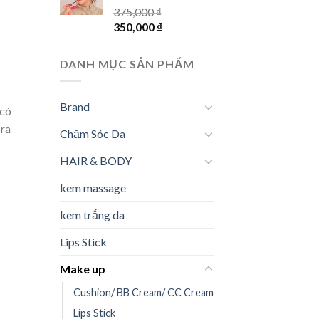
375,000
₫
350,000
₫
DANH MỤC SẢN PHẨM
Brand
 có
ora
Chăm Sóc Da
HAIR & BODY
kem massage
kem trắng da
Lips Stick
Make up
Cushion/ BB Cream/ CC Cream
Lips Stick