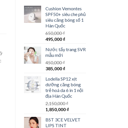
Cushion Vemontes
SPF50+ siêu che phủ
siêu căng bóng số 1
Hàn Quốc
650,000
₫
495,000
₫
Nước tẩy trang SVR
rở
mẫu mới
c
450,000
₫
385,000
₫
Lodella SP12 xịt
dưỡng căng bóng
trẻ hoá da 6 in 1 nội
địa Hàn Quốc
2,150,000
₫
1,850,000
₫
BST 3CE VELVET
LIPS TINT