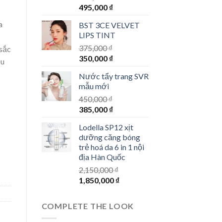
495,000
₫
a
BST 3CE VELVET
LIPS TINT
375,000
₫
 sắc
350,000
₫
ều
Nước tẩy trang SVR
mẫu mới
450,000
₫
385,000
₫
Lodella SP12 xịt
dưỡng căng bóng
trẻ hoá da 6 in 1 nội
địa Hàn Quốc
2,150,000
₫
1,850,000
₫
COMPLETE THE LOOK