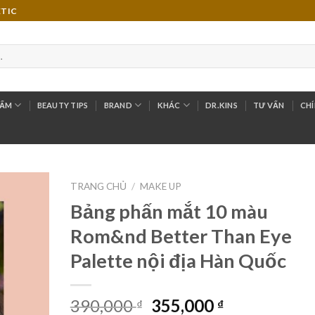
ETIC
HẨM
BEAUTY TIPS
BRAND
KHÁC
DR.KINS
TƯ VẤN
CHÍ
TRANG CHỦ
/
MAKE UP
Bảng phấn mắt 10 màu
Add to
Rom&nd Better Than Eye
Wishlist
Palette nội địa Hàn Quốc
390,000
355,000
₫
₫