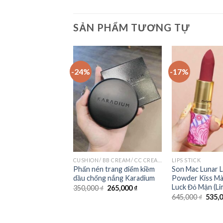
SẢN PHẨM TƯƠNG TỰ
-24%
-17%
Add to
Add to
Wishlist
Wishlist
CUSHION/ BB CREAM/ CC CREAM
CUSHION/ BB CREAM/ CC CREAM
LIPS STICK
TẶNG 1] Phấn tươi
Phấn nén trang điểm kiềm
Son Mac Lunar 
yết điểm chống lão
dầu chống nắng Karadium
Powder Kiss Mà
o Bio Blana
Luck Đỏ Mận (Li
350,000
₫
265,000
₫
0
₫
145,000
₫
645,000
₫
535,