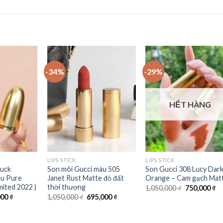
-34%
-29%
Add to
Add to
Add t
Wishlist
Wishlist
Wishli
HẾT HÀNG
LIPS STICK
LIPS STICK
Luck
Son môi Gucci màu 505
Son Gucci 308 Lucy Dar
u Pure
Janet Rust Matte đỏ đất
Orange – Cam gạch Mat
mited 2022 )
thời thượng
1,050,000
₫
750,000
₫
000
₫
1,050,000
₫
695,000
₫