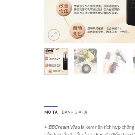
MÔ TẢ
ĐÁNH GIÁ (0)
+
BBCream Vfau
là kem nền tích hợp chống
Lớp kem ẩn đi tất cả các khuyết điểm trên l