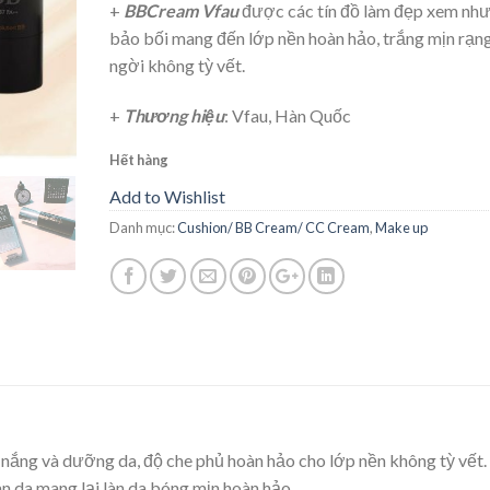
+
BBCream Vfau
được các tín đồ làm đẹp xem nh
bảo bối mang đến lớp nền hoàn hảo, trắng mịn rạn
ngời không tỳ vết.
+
Thương hiệu
: Vfau, Hàn Quốc
Hết hàng
Add to Wishlist
Danh mục:
Cushion/ BB Cream/ CC Cream
,
Make up
 nắng và dưỡng da, độ che phủ hoàn hảo cho lớp nền không tỳ vết.
àn da mang lại làn da bóng mịn hoàn hảo.