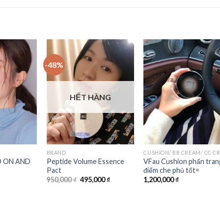
-48%
Add to
Add to
Add t
Wishlist
Wishlist
Wishli
HẾT HÀNG
BRAND
D ON AND
Peptide Volume Essence
VFau Cushion phấn tran
Pact
điểm che phủ tốt=
950,000
₫
495,000
₫
1,200,000
₫