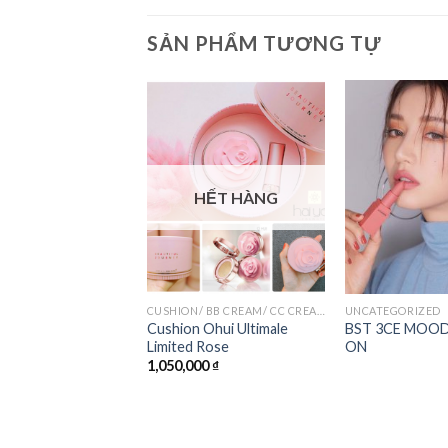
SẢN PHẨM TƯƠNG TỰ
Add to
Add to
Wishlist
Wishlist
HẾT HÀNG
CK
CUSHION/ BB CREAM/ CC CREAM
UNCATEGORIZED
 Lunar Luck
Cushion Ohui Ultimale
BST 3CE MOO
 Kiss Màu Pure
Limited Rose
ON
 Mận (Limited 2022 )
1,050,000
₫
0
₫
535,000
₫