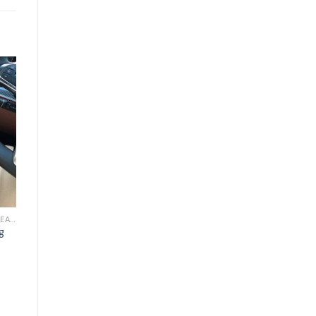
o
st
CUSHION/ BB CREAM/ CC CREAM
g