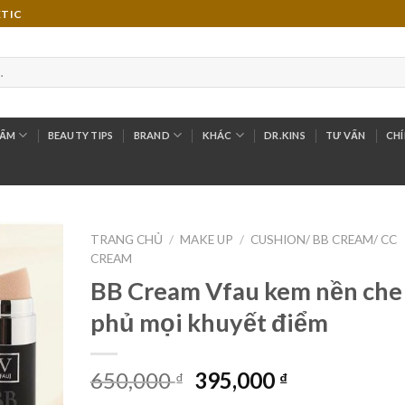
ETIC
HẨM
BEAUTY TIPS
BRAND
KHÁC
DR.KINS
TƯ VẤN
CHÍ
TRANG CHỦ
/
MAKE UP
/
CUSHION/ BB CREAM/ CC
CREAM
Add to
BB Cream Vfau kem nền che
Wishlist
phủ mọi khuyết điểm
650,000
395,000
₫
₫