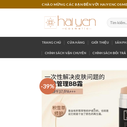
Skip
CHÀO MỪNG CÁC BẠN ĐẾN VỚI HAIYENCOSM
to
content
TRANG CHỦ
CỬA HÀNG
GIỚI THIỆU
SẢN P
CHÍNH SÁCH VẬN CHUYỂN
CHÍNH SÁCH ĐỔI TRẢ
-39%