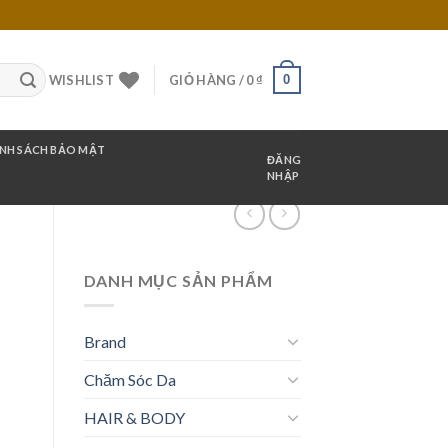
0
WISHLIST
GIỎ HÀNG /
0
₫
NH SÁCH BẢO MẬT
ĐĂNG
NHẬP
DANH MỤC SẢN PHẨM
Brand
Chăm Sóc Da
HAIR & BODY