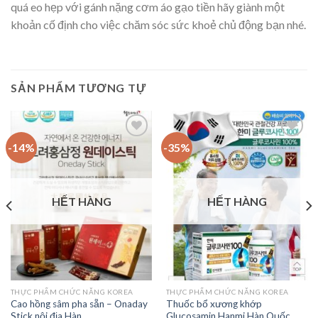
quá eo hẹp với gánh nặng cơm áo gạo tiền hãy giành một
khoản cố định cho việc chăm sóc sức khoẻ chủ động bạn nhé.
SẢN PHẨM TƯƠNG TỰ
-14%
-35%
Add to
Add to
Wishlist
Wishlist
HẾT HÀNG
HẾT HÀNG
THỰC PHẨM CHỨC NĂNG KOREA
THỰC PHẨM CHỨC NĂNG KOREA
Cao hồng sâm pha sẵn – Onaday
Thuốc bổ xương khớp
Stick nội địa Hàn
Glucosamin Hanmi Hàn Quốc