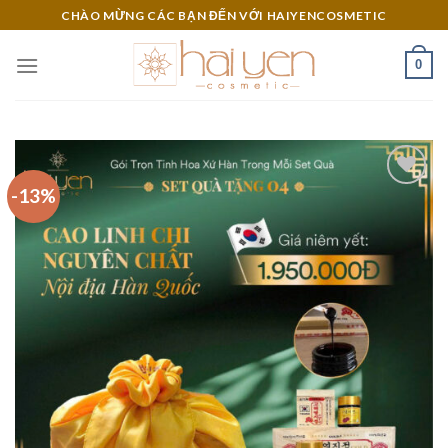
Skip
CHÀO MỪNG CÁC BẠN ĐẾN VỚI HAIYENCOSMETIC
to
content
0
-13%
Add to
Wishlist