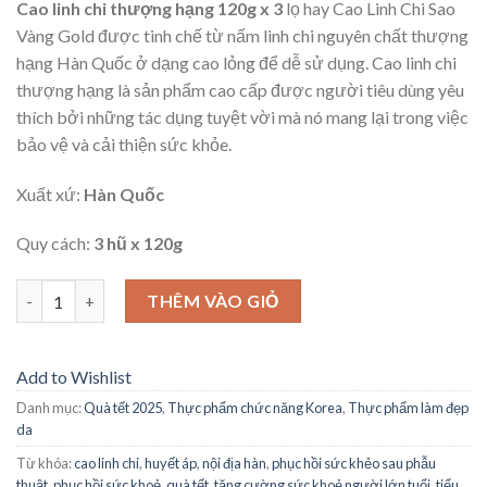
Cao linh chi thượng hạng 120g x 3
lọ hay Cao Linh Chi Sao
Vàng Gold được tinh chế từ nấm linh chi nguyên chất thượng
hạng Hàn Quốc ở dạng cao lỏng để dễ sử dụng. Cao linh chi
thượng hạng là sản phẩm cao cấp được người tiêu dùng yêu
thích bởi những tác dụng tuyệt vời mà nó mang lại trong việc
bảo vệ và cải thiện sức khỏe.
Xuất xứ:
Hàn Quốc
Quy cách:
3 hũ x 120g
Số lượng
THÊM VÀO GIỎ
Add to Wishlist
Danh mục:
Quà tết 2025
,
Thực phẩm chức năng Korea
,
Thực phẩm làm đẹp
da
Từ khóa:
cao linh chi
,
huyết áp
,
nội địa hàn
,
phục hồi sức khẻo sau phẫu
thuật
,
phục hồi sức khoẻ
,
quà tết
,
tăng cường sức khoẻ người lớn tuổi
,
tiểu