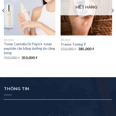
HẾT HÀNG
BRAND
BRAND
Toner Centella Dr.Pepti+ toner
Tranex Toning 9
peptide cân bằng dưỡng da căng
550,000
₫
385,000
₫
bóng
450,000
₫
350,000
₫
THÔNG TIN