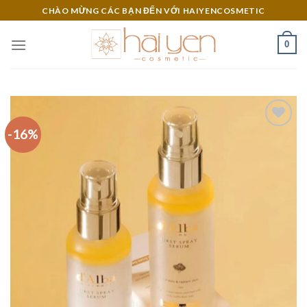
Skip
CHÀO MỪNG CÁC BẠN ĐẾN VỚI HAIYENCOSMETIC
to
content
0
-16%
Add to
Wishlist