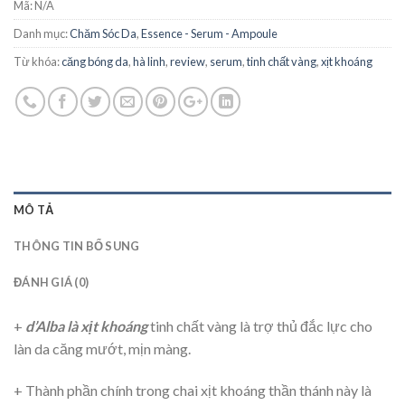
Mã:
N/A
Danh mục:
Chăm Sóc Da
,
Essence - Serum - Ampoule
Từ khóa:
căng bóng da
,
hà linh
,
review
,
serum
,
tinh chất vàng
,
xịt khoáng
MÔ TẢ
THÔNG TIN BỔ SUNG
ĐÁNH GIÁ (0)
+
d’Alba là xịt khoáng
tinh chất vàng là trợ thủ đắc lực cho
làn da căng mướt, mịn màng.
+ Thành phần chính trong chai xịt khoáng thần thánh này là