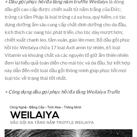
+ Dầu gội phục hồi đa tầng nấm truffle Weilaiy
a là dòng
dầu gội cao cấp được chiết xuất từ nấm trắng của Đức;
trứng cá tầm Pháp là loại trứng cá xa hoa, quý hiếm, có tác
dụng dưỡng ẩm sâu cung cấp chất dinh dưỡng cho da đầu,
kích thích các nang tóc phát triển, cho tóc dày mượt hơn;
chiết xuất chanh leo, tầm xuân, gạo lên men; Bộ dầu gội phục
hồi tóc Weilaiya chứa 17 loại Axit amin tự nhiên, 65 loại
Vitamin và khoáng chất và các nguyên tố giữ ẩm thiên nhiên
đem lại hiệu quả toàn diện cho mái tóc và da đầu. Sự kết hợp
này dẫn đến một loại dầu gội thông minh giúp phục hồi mọi
loại tóc về trạng thái tốt nhất.
+ Công dụng dầu gọi phục hồi đa tầng Weilaiya Trufle