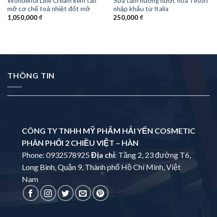
Wonderful Line Cream kem tan
Sữa tắm hương nước hoa Tesori
mỡ cơ chế toả nhiệt đốt mỡ
nhập khẩu từ Italia
1,050,000
₫
250,000
₫
THÔNG TIN
CÔNG TY TNHH MỸ PHẨM HẢI YẾN COSMETIC
PHÂN PHỐI 2 CHIỀU VIỆT – HÀN
Phone: 0932578925
Địa chỉ
: Tầng 2, 23 đường T6,
Long Bình, Quận 9, Thành phố Hồ Chí Minh, Việt
Nam