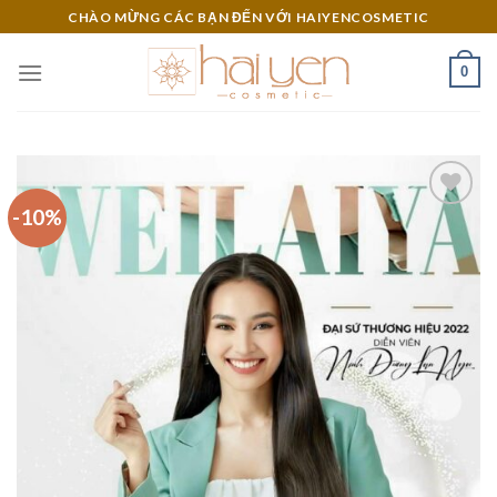
Skip
CHÀO MỪNG CÁC BẠN ĐẾN VỚI HAIYENCOSMETIC
to
content
0
-10%
Add to
Wishlist