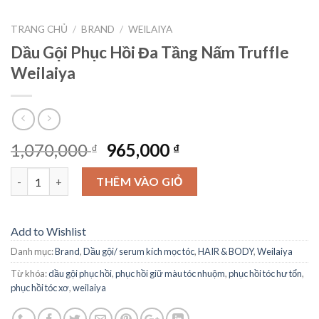
TRANG CHỦ
/
BRAND
/
WEILAIYA
Dầu Gội Phục Hồi Đa Tầng Nấm Truffle
Weilaiya
1,070,000
965,000
₫
₫
Số lượng
THÊM VÀO GIỎ
Add to Wishlist
Danh mục:
Brand
,
Dầu gội/ serum kích mọc tóc
,
HAIR & BODY
,
Weilaiya
Từ khóa:
dầu gội phục hồi
,
phục hồi giữ màu tóc nhuộm
,
phục hồi tóc hư tổn
,
phục hồi tóc xơ
,
weilaiya