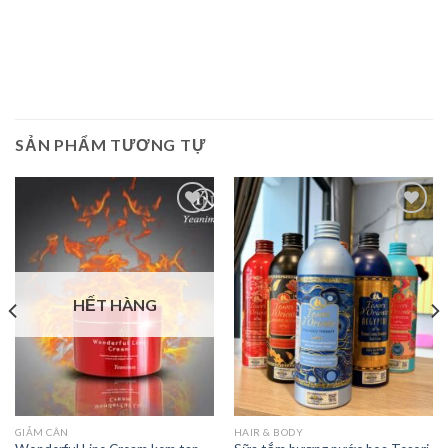
SẢN PHẨM TƯƠNG TỰ
Add to
Add to
Wishlist
Wishlist
HẾT HÀNG
GIẢM CÂN
HAIR & BODY