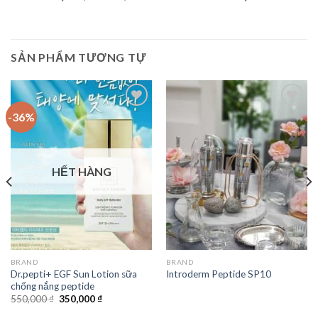
SẢN PHẨM TƯƠNG TỰ
-36%
Add to
Add to
Wishlist
Wishlist
HẾT HÀNG
BRAND
BRAND
Dr.pepti+ EGF Sun Lotion sữa
Introderm Peptide SP10
chống nắng peptide
550,000
₫
350,000
₫