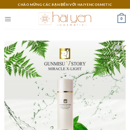
Skip
CHÀO MỪNG CÁC BẠN ĐẾN VỚI HAIYENCOSMETIC
to
content
0
Add to
Wishlist