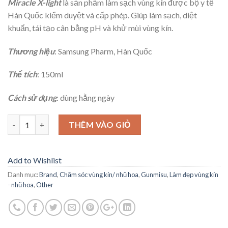
Miracle X-light
là sản phẩm làm sạch vùng kín được bộ y tế
Hàn Quốc kiểm duyệt và cấp phép. Giúp làm sạch, diệt
khuẩn, tái tạo cân bằng pH và khử mùi vùng kín.
Thương hiệu
: Samsung Pharm, Hàn Quốc
Thể tích
: 150ml
Cách sử dụng
: dùng hằng ngày
Số lượng
THÊM VÀO GIỎ
Add to Wishlist
Danh mục:
Brand
,
Chăm sóc vùng kín/ nhũ hoa
,
Gunmisu
,
Làm đẹp vùng kín
- nhũ hoa
,
Other