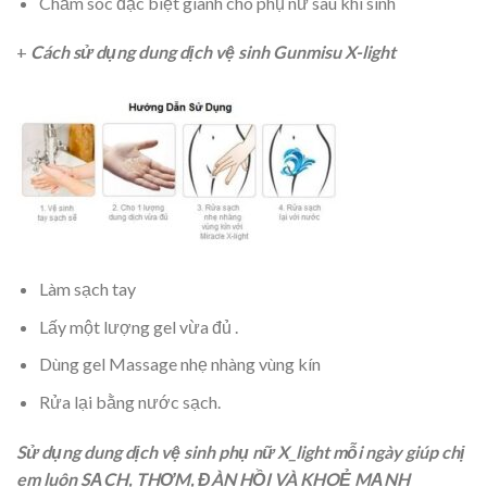
Chăm sóc đặc biệt giành cho phụ nữ sau khi sinh
+
Cách sử dụng dung dịch vệ sinh Gunmisu X-light
Làm sạch tay
Lấy một lượng gel vừa đủ .
Dùng gel Massage nhẹ nhàng vùng kín
Rửa lại bằng nước sạch.
Sử dụng dung dịch vệ sinh phụ nữ X_light mỗi ngày giúp chị
em luôn SẠCH, THƠM, ĐÀN HỒI VÀ KHOẺ MẠNH