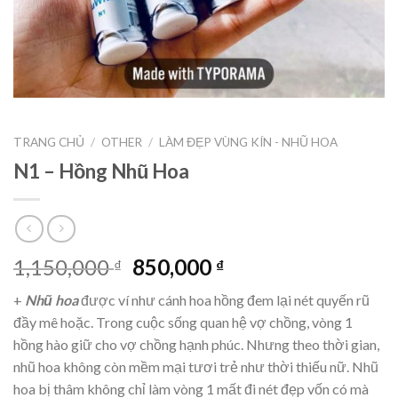
TRANG CHỦ
/
OTHER
/
LÀM ĐẸP VÙNG KÍN - NHŨ HOA
N1 – Hồng Nhũ Hoa
1,150,000
850,000
₫
₫
+
Nhũ hoa
được ví như cánh
hoa
hồng
đem lại nét quyến rũ
đầy mê hoặc. Trong cuộc sống quan hệ vợ chồng, vòng 1
hồng
hào giữ cho vợ chồng hạnh phúc. Nhưng theo thời gian,
nhũ hoa
không còn mềm mại tươi trẻ như thời thiếu nữ.
Nhũ
hoa
bị thâm không chỉ làm vòng 1 mất đi nét đẹp vốn có mà