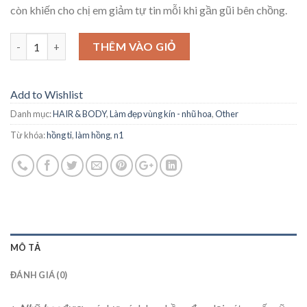
còn khiến cho chị em giảm tự tin mỗi khi gần gũi bên chồng.
Số lượng
THÊM VÀO GIỎ
Add to Wishlist
Danh mục:
HAIR & BODY
,
Làm đẹp vùng kín - nhũ hoa
,
Other
Từ khóa:
hồng ti
,
làm hồng
,
n1
MÔ TẢ
ĐÁNH GIÁ (0)