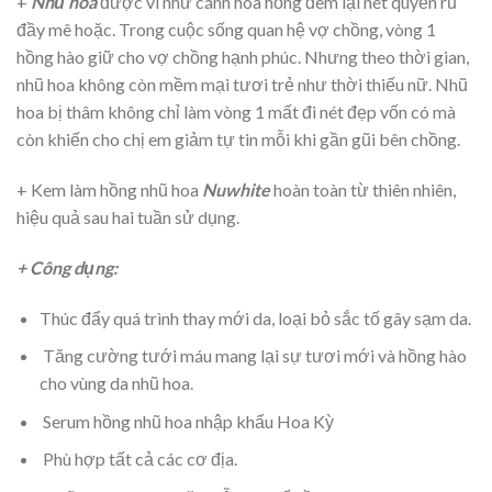
+
Nhũ hoa
được ví như cánh
hoa
hồng
đem lại nét quyến rũ
đầy mê hoặc. Trong cuộc sống quan hệ vợ chồng, vòng 1
hồng
hào giữ cho vợ chồng hạnh phúc. Nhưng theo thời gian,
nhũ hoa
không còn mềm mại tươi trẻ như thời thiếu nữ.
Nhũ
hoa
bị thâm không chỉ làm vòng 1 mất đi nét đẹp vốn có mà
còn khiến cho chị em giảm tự tin mỗi khi gần gũi bên chồng.
+ Kem làm hồng nhũ hoa
Nuwhite
hoàn toàn từ thiên nhiên,
hiệu quả sau hai tuần sử dụng.
+ Công dụng:
Thúc đẩy quá trình thay mới da, loại bỏ sắc tố gây sạm da.
Tăng cường tưới máu mang lại sự tươi mới và hồng hào
cho vùng da nhũ hoa.
Serum hồng nhũ hoa nhập khẩu Hoa Kỳ
Phù hợp tất cả các cơ địa.