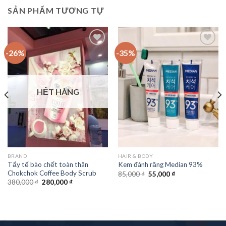
SẢN PHẨM TƯƠNG TỰ
-26%
-35%
Add to
Add to
Wishlist
Wishlist
HẾT HÀNG
BRAND
HAIR & BODY
Tẩy tế bào chết toàn thân
Kem đánh răng Median 93%
Chokchok Coffee Body Scrub
85,000
₫
55,000
₫
380,000
₫
280,000
₫