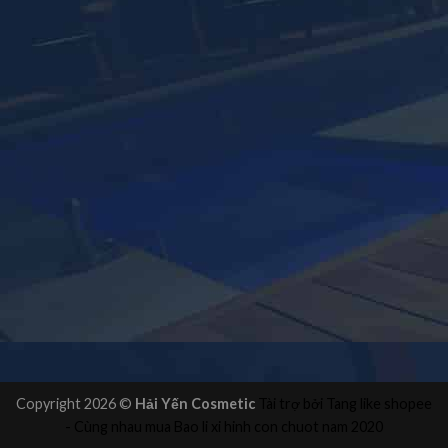
Copyright 2026 ©
Hải Yến Cosmetic
Tài trợ bởi
Tang like shopee
- Cùng nhau mua
Bao li xi hinh con chuot
nam 2020