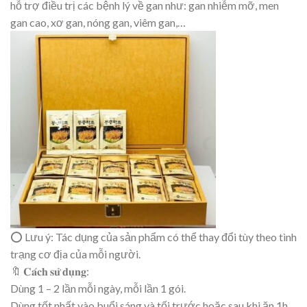
hỗ trợ điều trị các bệnh lý về gan như: gan nhiễm mỡ, men
gan cao, xơ gan, nóng gan, viêm gan,…
⭕ Lưu ý: Tác dụng của sản phẩm có thể thay đổi tùy theo tình
trạng cơ địa của mỗi người.
🔖 𝐂𝐚́𝐜𝐡 𝐬𝐮̛̉ 𝐝𝐮̣𝐧𝐠:
Dùng 1 – 2 lần mỗi ngày, mỗi lần 1 gói.
Dùng tốt nhất vào buổi sáng và tối trước hoặc sau khi ăn 1h.