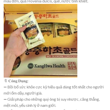
mẫu đơn, quả Hovenia dulcis, quế, nước tinh khiết.
🔖 𝐂𝐨̂𝐧𝐠 𝐃𝐮̣𝐧𝐠:
➖ Bồi bổ sức khỏe cực kỳ hiệu quả dùng tốt nhất cho người
mới ốm dậy, người già.
➖ Giải pháp cho những quý ông bị suy nhược, căng thẳng,
mệt mỏi, yếu sinh lý ở nam giới.