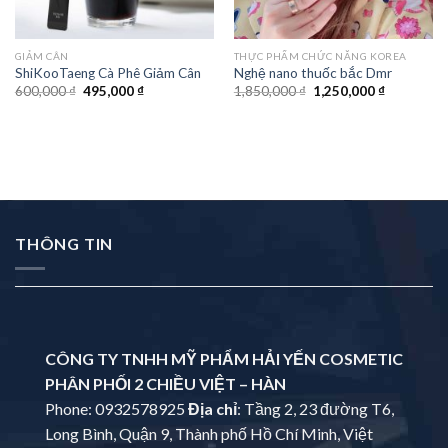
GIẢM CÂN
THỰC PHẨM CHỨC NĂNG KOREA
ShiKooTaeng Cà Phê Giảm Cân
Nghệ nano thuốc bắc Dmr
600,000
₫
495,000
₫
1,850,000
₫
1,250,000
₫
THÔNG TIN
CÔNG TY TNHH MỸ PHẨM HẢI YẾN COSMETIC
PHÂN PHỐI 2 CHIỀU VIỆT – HÀN
Phone: 0932578925
Địa chỉ
: Tầng 2, 23 đường T6,
Long Bình, Quận 9, Thành phố Hồ Chí Minh, Việt