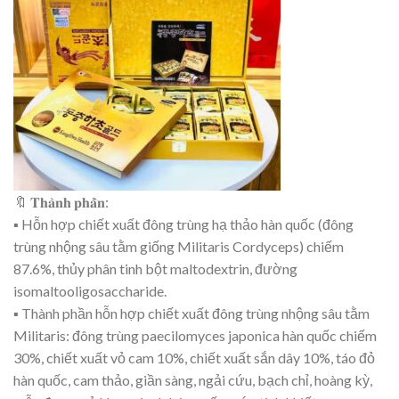
🔖 𝐓𝐡𝐚̀𝐧𝐡 𝐩𝐡𝐚̂̀𝐧:
▪ Hỗn hợp chiết xuất đông trùng hạ thảo hàn quốc (đông
trùng nhộng sâu tằm giống Militaris Cordyceps) chiếm
87.6%, thủy phân tinh bột maltodextrin, đường
isomaltooligosaccharide.
▪ Thành phần hỗn hợp chiết xuất đông trùng nhộng sâu tằm
Militaris: đông trùng paecilomyces japonica hàn quốc chiếm
30%, chiết xuất vỏ cam 10%, chiết xuất sắn dây 10%, táo đỏ
hàn quốc, cam thảo, giần sàng, ngải cứu, bạch chỉ, hoàng kỳ,