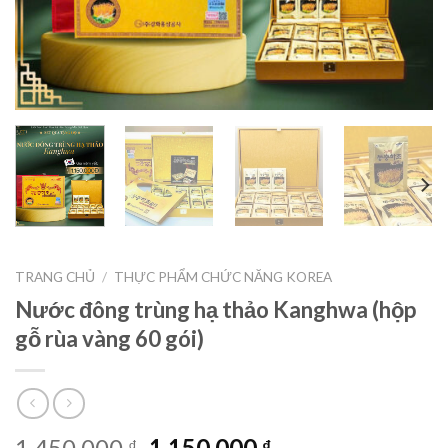
TRANG CHỦ
/
THỰC PHẨM CHỨC NĂNG KOREA
Nước đông trùng hạ thảo Kanghwa (hộp
gỗ rùa vàng 60 gói)
1,450,000
1,150,000
₫
₫