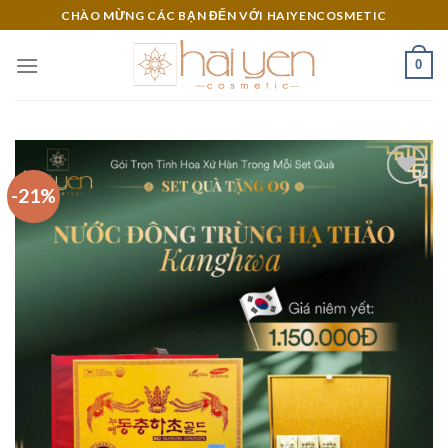
Skip
CHÀO MỪNG CÁC BẠN ĐẾN VỚI HAIYENCOSMETIC
to
content
0
-21%
Add to
Wishlist