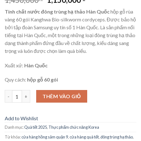
Tinh chất nước đông trùng hạ thảo Hàn Quốc
hộp gỗ rùa
vàng 60 gói
Kanghwa
Bio-silkworm cordyceps.
Được bảo hộ
bởi tập đoàn Samsung uy tín số 1 Hàn Quốc. Là
sản phẩm nổi
tiếng tại Hàn Quốc, một trong những loại đông trùng hạ thảo
dạng thành phẩm đứng đầu về chất lượng, kiểu dáng sang
trọng và luôn được chọn làm quà biếu.
Xuất xứ:
Hàn Quốc
Quy cách:
hộp gỗ 60 gói
Số lượng
THÊM VÀO GIỎ
Add to Wishlist
Danh mục:
Quà tết 2025
,
Thực phẩm chức năng Korea
Từ khóa:
cửa hàng hồng sâm quận 9
,
cửa hàng quà tết
,
đông trùng hạ thảo
,