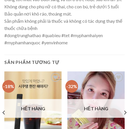
Không dùng cho phụ nữ có thai, cho con bú, trẻ dưới 5 tuổi
Bảo quản nơi khô ráo, thoáng mát.
Sản phẩm không phải là thuốc và không có tác dụng thay thế
thuốc chữa bệnh
#dongtrunghathao
#quabieu
#tet
#myphamhaiyen
#myphamhanquoc
#yenvinhome
SẢN PHẨM TƯƠNG TỰ
-18%
-32%
Add to
Add to
Wishlist
Wishlist
HẾT HÀNG
HẾT HÀNG