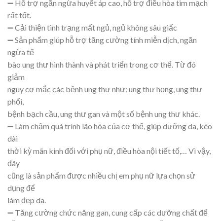
➖ Hỗ trợ ngăn ngừa huyết áp cao, hỗ trợ điều hòa tim mạch
rất tốt.
➖ Cải thiện tình trạng mất ngủ, ngủ không sâu giấc
➖ Sản phẩm giúp hỗ trợ tăng cường tính miễn dịch, ngăn
ngừa tế
bào ung thư hình thành và phát triển trong cơ thể. Từ đó
giảm
nguy cơ mắc các bệnh ung thư như: ung thư họng, ung thư
phổi,
bệnh bạch cầu, ung thư gan và một số bệnh ung thư khác.
➖ Làm chậm quá trình lão hóa của cơ thể, giúp dưỡng da, kéo
dài
thời kỳ mãn kinh đối với phụ nữ, điều hòa nội tiết tố,… Vì vậy,
đây
cũng là sản phẩm được nhiều chị em phụ nữ lựa chọn sử
dụng để
làm đẹp da.
➖ Tăng cường chức năng gan, cung cấp các dưỡng chất để