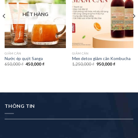
HẾT HÀNG
GIẢM CÂN
GIẢM CÂN
Nước ép quýt Sanga
Men detox giảm cân Kombucha
650,000
₫
450,000
₫
1,250,000
₫
950,000
₫
THÔNG TIN