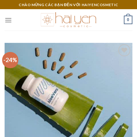
Skip
CHÀO MỪNG CÁC BẠN ĐẾN VỚI HAIYENCOSMETIC
to
content
0
-24%
Add to
Wishlist