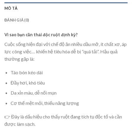
MÔ TẢ
ĐÁNH GIÁ (0)
Vì sao bạn cần thải độc ruột định kỳ?
Cuộc sống hiện đại với chế độ ăn nhiều dầu mỡ, ít chất xơ, áp
lực công việc… khiến hệ tiêu hóa dễ bị “quá tải”. Hậu quả
thường gặp là:
Táo bón kéo dài
Đầy hơi, khó tiêu
Da xỉn màu, dễ nổi mụn
Cơ thể mệt mỏi, thiếu năng lượng
👉 Đây là dấu hiệu cho thấy ruột đang tích tụ độc tố và cần
được làm sạch.