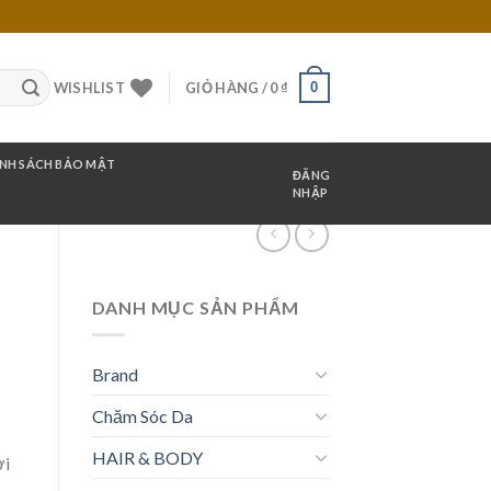
0
WISHLIST
GIỎ HÀNG /
0
₫
NH SÁCH BẢO MẬT
ĐĂNG
NHẬP
DANH MỤC SẢN PHẨM
Brand
Chăm Sóc Da
HAIR & BODY
ởi