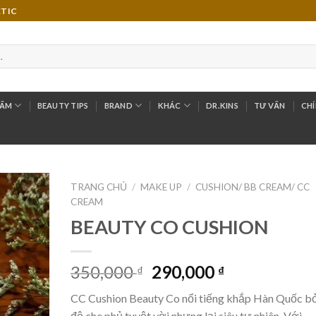
ETIC
HẨM
BEAUTY TIPS
BRAND
KHÁC
DR.KINS
TƯ VẤN
CHÍ
TRANG CHỦ
/
MAKE UP
/
CUSHION/ BB CREAM/ CC
CREAM
Add to
BEAUTY CO CUSHION
Wishlist
350,000
290,000
₫
₫
CC Cushion Beauty Co nổi tiếng khắp Hàn Quốc b
độ che phủ tuyệt vời nhưng lại siêu tự nhiên. Với