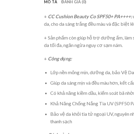
MÔ TẢ
ĐÁNH GIÁ (0)
+
CC Cushion Beauty Co SPF50+ PA++++:
da, cho da sáng trắng đều màu và đặc biệt l
+ Sản phẩm còn giúp hỗ trợ dưỡng ẩm, làm 
da tối đa, ngăn ngừa nguy cơ sạm nám.
+
Công dụng:
Lớp nền mỏng mịn, dưỡng da, bảo Vệ Da
Giúp da sáng mịn và đều màu hơn, kết cấu 
Có khả năng kiềm dầu, kiểm soát bã nhờ
Khả Năng Chống Nắng Tia UV (SPF50 
Bảo vệ da khỏi tia tử ngoại UV, nguyên nh
thanh sạch