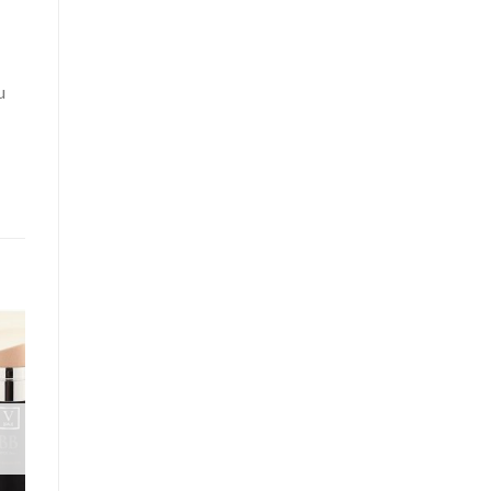
u
o
st