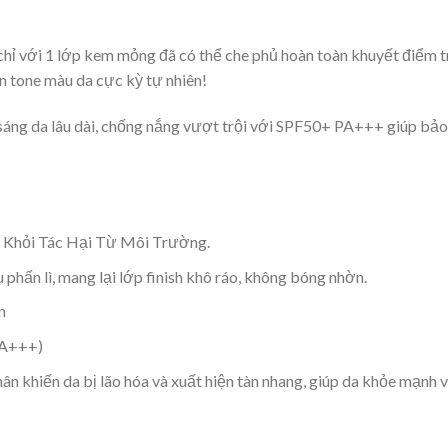
chỉ với 1 lớp kem mỏng đã có thể che phủ hoàn toàn khuyết điểm t
ên tone màu da cực kỳ tự nhiên!
sáng da lâu dài, chống nắng vượt trội với SPF50+ PA+++ giúp bảo
 Khỏi Tác Hại Từ Môi Trường.
phấn lì, mang lại lớp finish khô ráo, không bóng nhờn.
n
PA+++)
ân khiến da bị lão hóa và xuất hiện tàn nhang, giúp da khỏe mạnh 