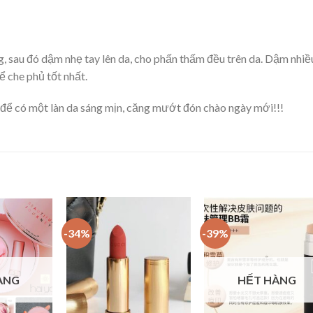
 sau đó dậm nhẹ tay lên da, cho phấn thấm đều trên da. Dậm nhiề
 che phủ tốt nhất.
để có một làn da sáng mịn, căng mướt đón chào ngày mới!!!
-34%
-39%
Add to
Add to
Add t
Wishlist
Wishlist
Wishli
ÀNG
HẾT HÀNG