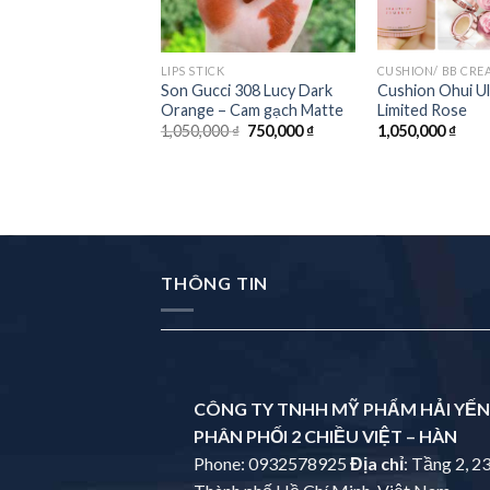
LIPS STICK
ng điểm căng bóng
Son Gucci 308 Lucy Dark
Cushion Ohui Ul
ắng phổ rộng
Orange – Cam gạch Matte
Limited Rose
 BB Cream
1,050,000
₫
750,000
₫
1,050,000
₫
0
₫
555,000
₫
THÔNG TIN
CÔNG TY TNHH MỸ PHẨM HẢI YẾN
PHÂN PHỐI 2 CHIỀU VIỆT – HÀN
Phone: 0932578925
Địa chỉ
: Tầng 2, 2