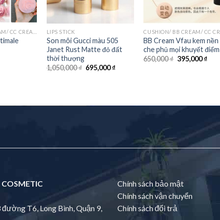
CUSHION/ BB CREAM/ CC CREAM
LIPS STICK
timale
Son môi Gucci màu 505
BB Cream Vfau kem nền
Janet Rust Matte đỏ đất
che phủ mọi khuyết điểm
thời thượng
650,000
₫
395,000
₫
1,050,000
₫
695,000
₫
 COSMETIC
Chính sách bảo mật
Chính sách vận chuyển
3 đường T6, Long Bình, Quận 9,
Chính sách đổi trả