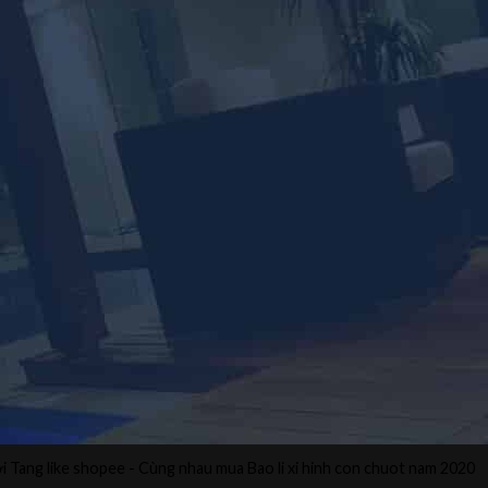
ởi
Tang like shopee
- Cùng nhau mua
Bao li xi hinh con chuot
nam 2020