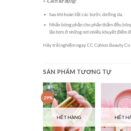
+
Cách sử dụng:
Sau khi hoàn tất các bước dưỡng da.
Nhấn bông phấn cho phấn thấm đều bông,
lần hơn ở những nơi nhiều khuyết điểm để
Hãy trải nghiệm ngay CC Cúhion Beauty Co 
SẢN PHẨM TƯƠNG TỰ
-29%
Add to
Add to
Wishlist
Wishlist
HẾT HÀNG
HẾT H