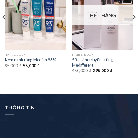
HẾT HÀNG
HAIR & BODY
HAIR & BODY
Sữa tắm truyền trắng
Kem đánh răng Median 93%
Medifferent
85,000
₫
55,000
₫
450,000
₫
295,000
₫
THÔNG TIN