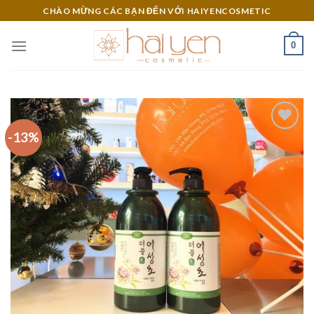
Skip
CHÀO MỪNG CÁC BẠN ĐẾN VỚI HAIYENCOSMETIC
to
content
0
-13%
Add to
Wishlist