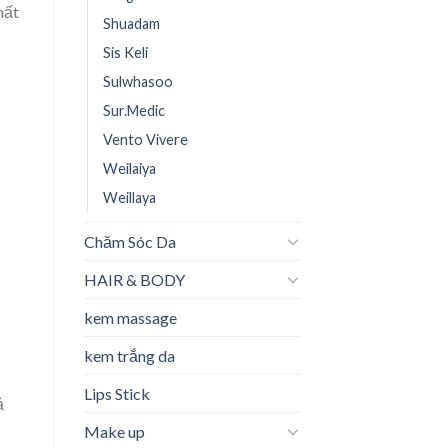
mất
Shuadam
Sis Keli
Sulwhasoo
Sur.Medic
Vento Vivere
Weilaiya
Weillaya
Chăm Sóc Da
HAIR & BODY
kem massage
kem trắng da
Lips Stick
ả
Make up