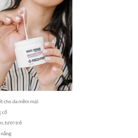
ốt cho da mềm mại
g cổ
n, tươi trẻ
y nắng