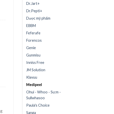
Dr.Jart+
Dr.Pepti+
Dược mỹ phẩm
EBBM
Feferafe
Forencos
Genie
Gunmisu
Inniss Free
JM Solution
Klavuu
Medipeel
Ohui - Whoo - Su:m -
Sullwhasoo
Paula's Choice
ng
Sanga