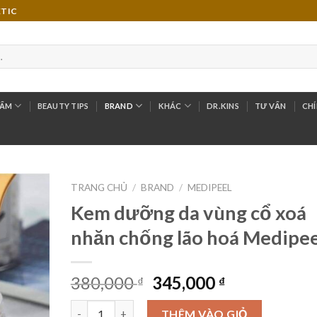
ETIC
HẨM
BEAUTY TIPS
BRAND
KHÁC
DR.KINS
TƯ VẤN
CHÍ
TRANG CHỦ
/
BRAND
/
MEDIPEEL
Kem dưỡng da vùng cổ xoá
Add to
nhăn chống lão hoá Medipee
Wishlist
380,000
345,000
₫
₫
Số lượng
THÊM VÀO GIỎ