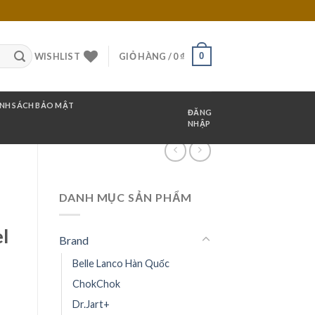
0
WISHLIST
GIỎ HÀNG /
0
₫
NH SÁCH BẢO MẬT
ĐĂNG
NHẬP
DANH MỤC SẢN PHẨM
l
Brand
Belle Lanco Hàn Quốc
ChokChok
Dr.Jart+