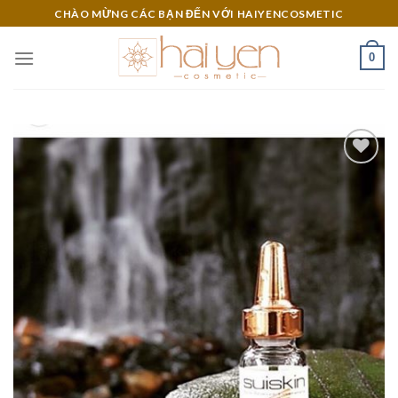
Skip
CHÀO MỪNG CÁC BẠN ĐẾN VỚI HAIYENCOSMETIC
to
content
0
Add to
Wishlist