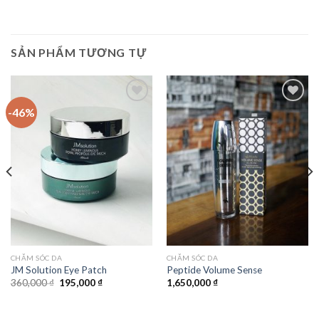
SẢN PHẨM TƯƠNG TỰ
-46%
Add to
Add to
Wishlist
Wishlist
CHĂM SÓC DA
CHĂM SÓC DA
JM Solution Eye Patch
Peptide Volume Sense
360,000
₫
195,000
₫
1,650,000
₫