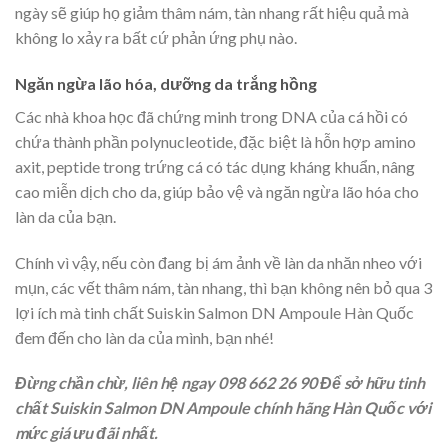
ngày sẽ giúp họ giảm thâm nám, tàn nhang rất hiệu quả mà
không lo xảy ra bất cứ phản ứng phụ nào.
Ngăn ngừa lão hóa, dưỡng da trắng hồng
Các nhà khoa học đã chứng minh trong DNA của cá hồi có
chứa thành phần polynucleotide, đặc biệt là hỗn hợp amino
axit, peptide trong trứng cá có tác dụng kháng khuẩn, nâng
cao miễn dịch cho da, giúp bảo vệ và ngăn ngừa lão hóa cho
làn da của bạn.
Chính vì vậy, nếu còn đang bị ám ảnh về làn da nhăn nheo với
mụn, các vết thâm nám, tàn nhang, thì bạn không nên bỏ qua 3
lợi ích mà tinh chất Suiskin Salmon DN Ampoule Hàn Quốc
đem đến cho làn da của mình, bạn nhé!
Đừng chần chừ, liên hệ ngay 098 662 26 90 Để sở hữu tinh
chất Suiskin Salmon DN Ampoule chính hãng Hàn Quốc với
mức giá ưu đãi nhất.