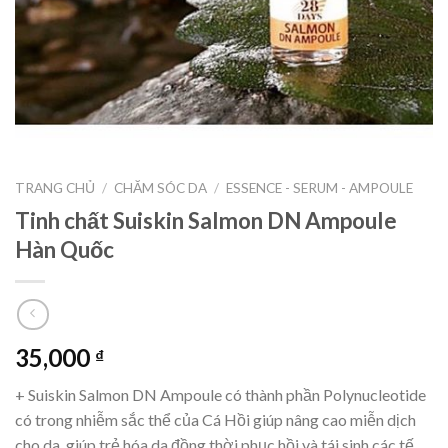
TRANG CHỦ
/
CHĂM SÓC DA
/
ESSENCE - SERUM - AMPOULE
Tinh chất Suiskin Salmon DN Ampoule
Hàn Quốc
35,000
₫
+ Suiskin Salmon DN Ampoule có thành phần Polynucleotide
có trong nhiễm sắc thể của Cá Hồi giúp nâng cao miễn dịch
cho da, giúp trẻ hóa da đồng thời phục hồi và tái sinh các tế