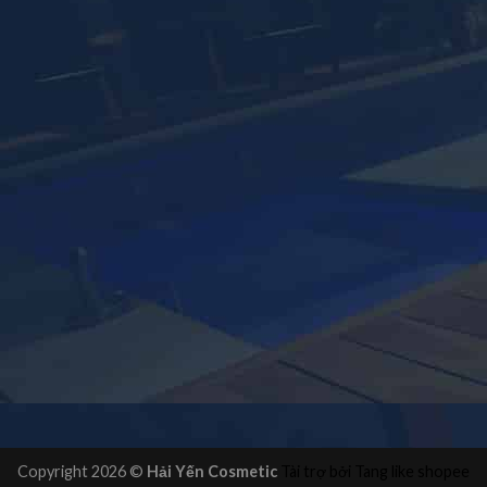
Copyright 2026 ©
Hải Yến Cosmetic
Tài trợ bởi
Tang like shopee