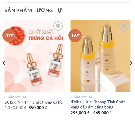
SẢN PHẨM TƯƠNG TỰ
-37%
-16%
Add to
Add to
Wishlist
Wishlist
CHĂM SÓC DA
CHĂM SÓC DA
d’Alba – Xịt Khoáng Tinh Chất
SUISKIN – tinh chất trứng cá hồi
Vàng cấp ẩm căng bóng
1,350,000
₫
850,000
₫
295,000
₫
–
465,000
₫