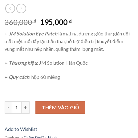
360,000
195,000
₫
₫
+
JM Solution Eye Patch
là mặt nạ dưỡng giúp thư giãn đôi
mắt mệt mỏi lấy lại thần thái, hỗ trợ điều trị khuyết điểm
vùng mắt như nếp nhăn, quầng thâm, bọng mắt.
+
Thương hiệu
: JM Solution, Hàn Quốc
+
Quy cách
: hộp 60 miếng
Số lượng
THÊM VÀO GIỎ
Add to Wishlist
Danh mục:
Chăm Sóc Da
,
Mask