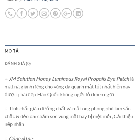
MÔ TẢ
ĐÁNH GIÁ (0)
+
JM Solution
Honey Luminous Royal Propolis
Eye Patch
là
mặt nạ giành riêng cho vùng da quanh mắt tốt nhất hiện nay
được phái đẹp Hàn Quốc không ngớt lời khen ngợi
+ Tinh chất giàu dưỡng chất và mật ong phong phú làm săn
chắc & dẻo dai chăm sóc vùng mắt hay bị mệt mỏi , Cải thiện
nếp nhăn
+
Công dụng
: