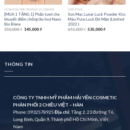
CUSHION/ BB CREAM/ CC CREAM
LIPS STICK
[MUA 1 TẶNG 1] Phấn tươi che
Son Mac Lunar Luck Powder Kiss
khuyết điểm chống lão hoá Nano
Màu Pure Luck Đỏ Mận (Limited
Bio Blana
2022 )
350,000
₫
145,000
₫
645,000
₫
535,000
₫
THÔNG TIN
CÔNG TY TNHH MỸ PHẨM HẢI YẾN COSMETIC
PHÂN PHỐI 2 CHIỀU VIỆT – HÀN
Phone: 0932578925
Địa chỉ
: Tầng 2, 23 đường T6,
Long Bình, Quận 9, Thành phố Hồ Chí Minh, Việt
Nam