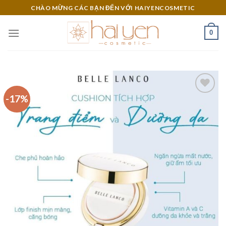
Skip
CHÀO MỪNG CÁC BẠN ĐẾN VỚI HAIYENCOSMETIC
to
content
0
-17%
Add to
Wishlist