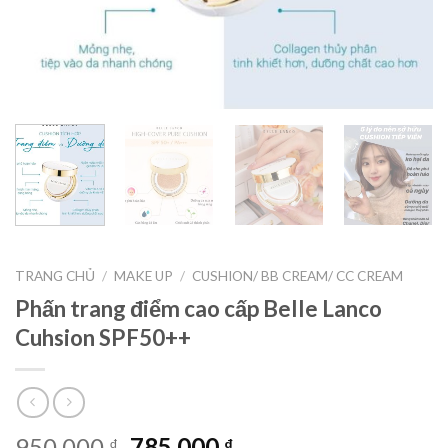
TRANG CHỦ
/
MAKE UP
/
CUSHION/ BB CREAM/ CC CREAM
Phấn trang điểm cao cấp Belle Lanco
Cuhsion SPF50++
950,000
785,000
₫
₫